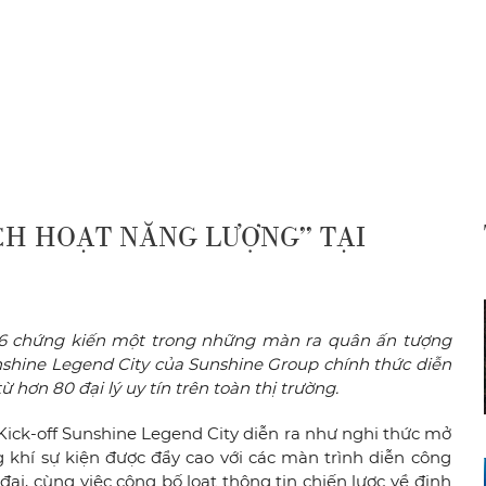
CH HOẠT NĂNG LƯỢNG” TẠI
026 chứng kiến một trong những màn ra quân ấn tượng
Sunshine Legend City của Sunshine Group chính thức diễn
 hơn 80 đại lý uy tín trên toàn thị trường.
 Kick-off Sunshine Legend City diễn ra như nghi thức mở
 khí sự kiện được đẩy cao với các màn trình diễn công
ại, cùng việc công bố loạt thông tin chiến lược về định