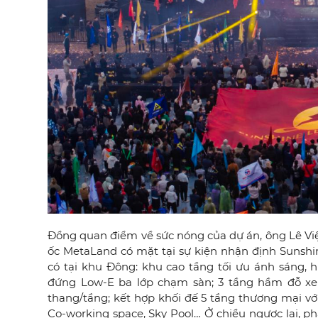
Đồng quan điểm về sức nóng của dự án, ông Lê Vi
ốc MetaLand có mặt tại sự kiện nhận định Sunshi
có tại khu Đông: khu cao tầng tối ưu ánh sáng, 
đứng Low-E ba lớp chạm sàn; 3 tầng hầm đỗ xe
thang/tầng; kết hợp khối đế
5 tầng thương mại vớ
Co-working space, Sky Pool…
Ở chiều ngược lại, p