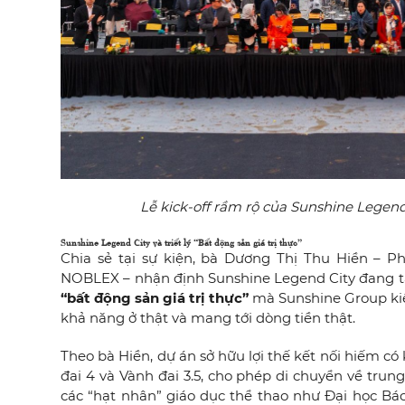
Lễ kick-off rầm rộ của Sunshine Legend
Sunshine Legend City và triết lý “Bất động sản giá trị thực”
Chia sẻ tại sự kiện, bà Dương Thị Thu Hiền – 
NOBLEX – nhận định Sunshine Legend City đang tạ
“bất động sản giá trị thực”
mà Sunshine Group kiên 
khả năng ở thật và mang tới dòng tiền thật.
Theo bà Hiền, dự án sở hữu lợi thế kết nối hiếm có
đai 4 và Vành đai 3.5, cho phép di chuyển về tru
các “hạt nhân” giáo dục thể thao như Đại học B