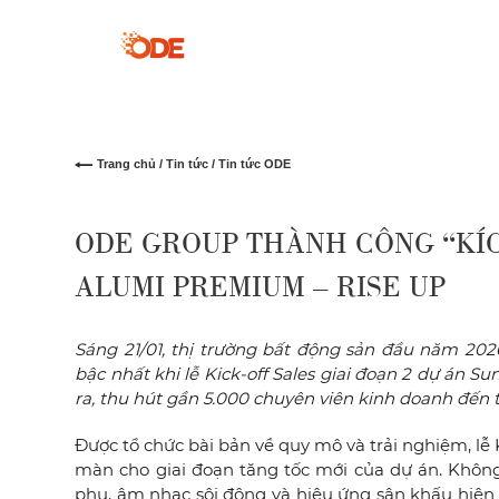
Trang chủ
/
Tin tức
/ Tin tức ODE
ODE GROUP THÀNH CÔNG “KÍ
ALUMI PREMIUM – RISE UP
Sáng 21/01, thị trường bất động sản đầu năm 2
bậc nhất khi lễ Kick-off Sales giai đoạn 2 dự án 
ra, thu hút gần 5.000 chuyên viên kinh doanh đến từ
Được tổ chức bài bản về quy mô và trải nghiệm, lễ
màn cho giai đoạn tăng tốc mới của dự án. Không
phu, âm nhạc sôi động và hiệu ứng sân khấu hiện đ