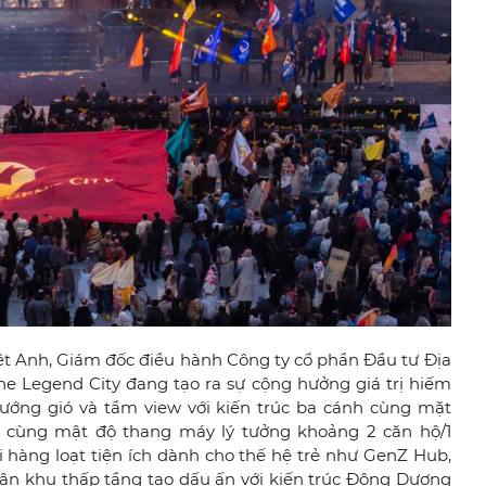
ệt Anh, Giám đốc điều hành Công ty cổ phần Đầu tư Địa
ne Legend City đang tạo ra sự cộng hưởng giá trị hiếm
hướng gió và tầm view với kiến trúc ba cánh cùng mặt
 cùng mật độ thang máy lý tưởng khoảng 2 căn hộ/1
i hàng loạt tiện ích dành cho thế hệ trẻ như GenZ Hub,
hân khu thấp tầng tạo dấu ấn với kiến trúc Đông Dương