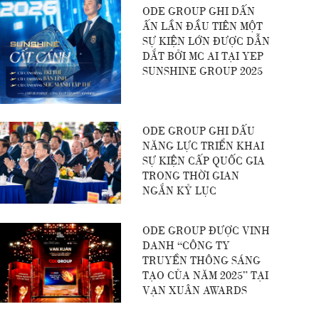
ODE GROUP GHI DẤN
ẤN LẦN ĐẦU TIÊN MỘT
SỰ KIỆN LỚN ĐƯỢC DẪN
DẮT BỞI MC AI TẠI YEP
SUNSHINE GROUP 2025
ODE GROUP GHI DẤU
NĂNG LỰC TRIỂN KHAI
SỰ KIỆN CẤP QUỐC GIA
TRONG THỜI GIAN
NGẮN KỶ LỤC
ODE GROUP ĐƯỢC VINH
DANH “CÔNG TY
TRUYỀN THÔNG SÁNG
TẠO CỦA NĂM 2025” TẠI
VẠN XUÂN AWARDS