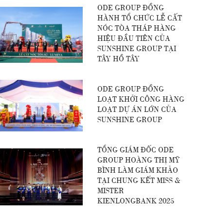
ODE GROUP ĐỒNG
HÀNH TỔ CHỨC LỄ CẤT
NÓC TÒA THÁP HÀNG
HIỆU ĐẦU TIÊN CỦA
SUNSHINE GROUP TẠI
TÂY HỒ TÂY
ODE GROUP ĐỒNG
LOẠT KHỞI CÔNG HÀNG
LOẠT DỰ ÁN LỚN CỦA
SUNSHINE GROUP
TỔNG GIÁM ĐỐC ODE
GROUP HOÀNG THỊ MỸ
BÌNH LÀM GIÁM KHẢO
TẠI CHUNG KẾT MISS &
MISTER
KIENLONGBANK 2025