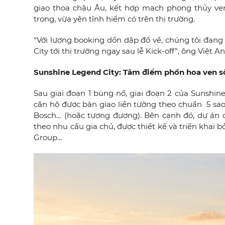
giao thoa châu Âu, kết hợp mạch phong thủy ve
trọng, vừa yên tĩnh hiếm có trên thị trường.
“Với lượng booking dồn dập đổ về, chúng tôi đan
City tới thị trường ngay sau lễ Kick-off”, ông Việt A
Sunshine Legend City: Tâm điểm phồn hoa ven s
Sau giai đoạn 1 bùng nổ, giai đoạn 2 của Sunshine
căn hộ được bàn giao liền tường theo chuẩn 5 sao 
Bosch… (hoặc tương đương). Bên cạnh đó, dự án c
theo nhu cầu gia chủ, được thiết kế và triển khai b
Group…