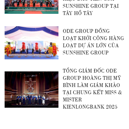
SUNSHINE GROUP TẠI
TÂY HỒ TÂY
ODE GROUP ĐỒNG
LOẠT KHỞI CÔNG HÀNG
LOẠT DỰ ÁN LỚN CỦA
SUNSHINE GROUP
TỔNG GIÁM ĐỐC ODE
GROUP HOÀNG THỊ MỸ
BÌNH LÀM GIÁM KHẢO
TẠI CHUNG KẾT MISS &
MISTER
KIENLONGBANK 2025