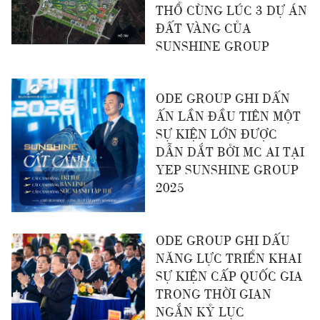
THỔ CÙNG LÚC 3 DỰ ÁN
ĐẤT VÀNG CỦA
SUNSHINE GROUP
ODE GROUP GHI DẤN
ẤN LẦN ĐẦU TIÊN MỘT
SỰ KIỆN LỚN ĐƯỢC
DẪN DẮT BỞI MC AI TẠI
YEP SUNSHINE GROUP
2025
ODE GROUP GHI DẤU
NĂNG LỰC TRIỂN KHAI
SỰ KIỆN CẤP QUỐC GIA
TRONG THỜI GIAN
NGẮN KỶ LỤC