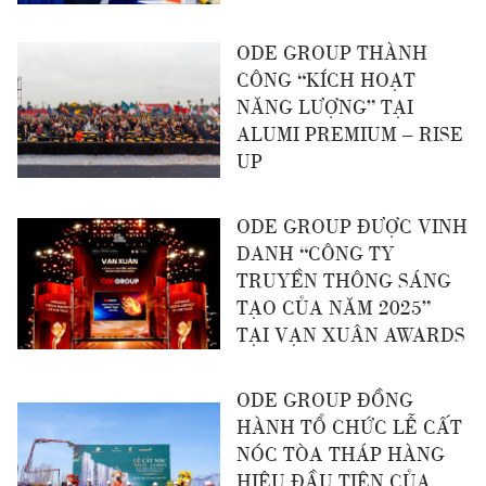
ODE GROUP THÀNH
CÔNG “KÍCH HOẠT
NĂNG LƯỢNG” TẠI
ALUMI PREMIUM – RISE
UP
ODE GROUP ĐƯỢC VINH
DANH “CÔNG TY
TRUYỀN THÔNG SÁNG
TẠO CỦA NĂM 2025”
TẠI VẠN XUÂN AWARDS
ODE GROUP ĐỒNG
HÀNH TỔ CHỨC LỄ CẤT
NÓC TÒA THÁP HÀNG
HIỆU ĐẦU TIÊN CỦA