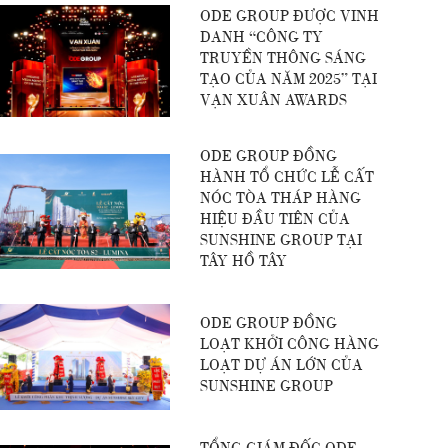
ODE GROUP ĐƯỢC VINH
DANH “CÔNG TY
TRUYỀN THÔNG SÁNG
TẠO CỦA NĂM 2025” TẠI
VẠN XUÂN AWARDS
ODE GROUP ĐỒNG
HÀNH TỔ CHỨC LỄ CẤT
NÓC TÒA THÁP HÀNG
HIỆU ĐẦU TIÊN CỦA
SUNSHINE GROUP TẠI
TÂY HỒ TÂY
ODE GROUP ĐỒNG
LOẠT KHỞI CÔNG HÀNG
LOẠT DỰ ÁN LỚN CỦA
SUNSHINE GROUP
TỔNG GIÁM ĐỐC ODE