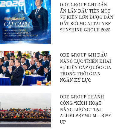
ODE GROUP GHI DẤN
ẤN LẦN ĐẦU TIÊN MỘT
SỰ KIỆN LỚN ĐƯỢC DẪN
DẮT BỞI MC AI TẠI YEP
SUNSHINE GROUP 2025
ODE GROUP GHI DẤU
NĂNG LỰC TRIỂN KHAI
SỰ KIỆN CẤP QUỐC GIA
TRONG THỜI GIAN
NGẮN KỶ LỤC
ODE GROUP THÀNH
CÔNG “KÍCH HOẠT
NĂNG LƯỢNG” TẠI
ALUMI PREMIUM – RISE
UP