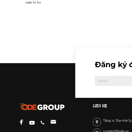
ngắn kỷ lục
 MC AI tại
Đăng ký 
LIÊN HỆ
Tầng 4, Tòa nhà S
contact@ode.vn