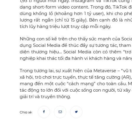
1,93 tỉ người mỗi ngày. Instagram và TikTok cũn
dạng short-form video content. Trong đó, TikTok 
dùng khổng lồ (khoảng hơn 1 tỷ user), khi cho ph
lượng rất ngắn (chỉ từ 15 giây). Bên cạnh đó là nh
tích lũy hàng triệu lượt truy cập mỗi ngày.
Những con số kể trên cho thấy sức mạnh của Social
dụng Social Media để thúc đẩy sự tương tác, tham
diện thương hiệu…
Social Media còn có thêm “trợ 
nghiệp khai thác tối đa hành vi khách hàng và nân
Trong tương lai, sự xuất hiện của Metaverse – “vũ 
xã hội, trò chơi trực tuyến, thực tế tăng cường (AR),
mang đến một cuộc “cách mạng” cho toàn cầu. Me
tác động to lớn
đối với cuộc sống con người, từ xâ
giải trí và truyền thông.
Chia sẻ: