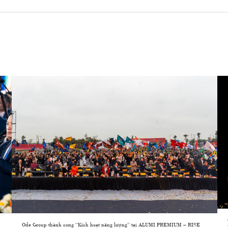
Ode Group thành công “Kích hoạt năng lượng” tại ALUMI PREMIUM – RISE