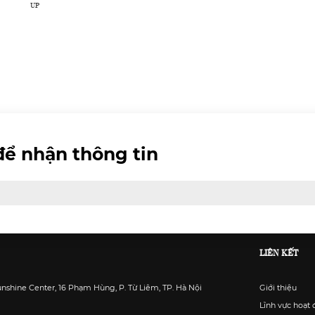
UP
để nhận thông tin
LIÊN KẾT
unshine Center, 16 Phạm Hùng, P. Từ Liêm, TP. Hà Nội
Giới thiệu
Lĩnh vực hoạt