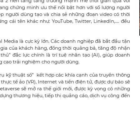
g là 2 nền tảng tăng trưởng mạnh mẽ thời gian qua với
đang chứng minh ưu thế nổi bật hơn với số lượng người
ép người dùng tạo và chia sẻ những đoạn video có thời
ững cái tên khác như: YouTube, Twitter, LinkedIn,…. đều
 Media là cực kỳ lớn.
Các doanh nghiệp đã bắt đầu tận
 gia của khách hàng, đồng thời quảng bá, tăng độ nhận
thủ” đắc lực chính là trí tuệ nhân tạo (AI), giúp doanh
g cao trải nghiệm cho người dùng.
trụ kỹ thuật số”
kết hợp các khía cạnh của truyền thông
 thực tế ảo (VR), Internet và tiền điện tử,
được dự báo sẽ
taverse sẽ mở ra thế giới mới, được kỳ vọng có những
y dựng thương hiệu, tiếp thị quảng cáo, dịch vụ công đến